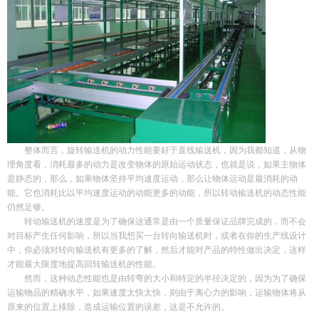
整体而言，旋转输送机的动力性能要好于直线输送机，因为我都知道，从物
理角度看，消耗最多的动力是改变物体的原始运动状态，也就是说，如果主物体
是静态的，那么，如果物体坚持平均速度运动，那么让物体运动是最消耗的动
能。它也消耗比以平均速度运动的动能更多的动能，所以转动输送机的动态性能
仍然足够。
转动输送机的速度是为了确保这通常是由一个质量保证品牌完成的，而不会
对目标产生任何影响，所以当我想买一台转向输送机时，或者在你的生产线设计
中，你必须对转向输送机有更多的了解，然后才能对产品的特性做出决定，这样
才能最大限度地提高回转输送机的性能。
然而，这种动态性能也是由转弯的大小和特定的半径决定的，因为为了确保
运输物品的精确水平，如果速度太快太快，则由于离心力的影响，运输物体将从
原来的位置上移除，造成运输位置的误差，这是不允许的。