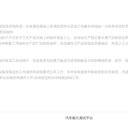
连续流水线的进一步发展的基础上形成的其特点是加工对象自动地由一台机床传送到另
度连续的。
的只不过在手工生产流水线上的操作者是工人。自动化生产线主要从事产品制造后期
多种装配工序临时生产的产品制造场所。其优越性为产品性能及质量稳定、所需人工
转体加工自动线中，传送装置包括重力输送式或强制输送式的斜槽或料道，提升、转
备按规定的工作循环和连锁要求正常工作。并并设有故障寻检装置和信号装置。为适
单台设备的单循环工作;自动状态时自动线能连续工作。
汽车耐久测试平台