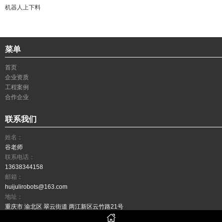
机器人上下料
菜单
首页
企业资质
工程案例
合作企业
联系我们
姓名：
谷老师
联系电话：
13638344158
邮箱：
huijulirobots@163.com
地址：
重庆市 渝北区 翠云街道 两江新区云竹路21号