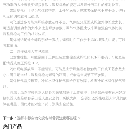
整功率的大小来改变焊接参数，调整焊枪的姿态以及焊枪与工件的相对位置。
3)出现气孔可能为气体保护差、工件的底漆太厚或者保护气不够干燥，进行
相应的调整就可以处理。
4)飞溅过多可能为焊接参数选择不当、气体组分原因或焊丝外伸长度太长，
可适当调整功率的大小来改变焊接参数，调节气体配比仪来调整混合气体比例，
调整焊枪与工件的相对位置。
5)焊缝结尾处冷却后形成一弧坑，编程时在工作步中添加埋弧坑功能，可以
将其填满。
二、焊接机器人常见故障
1)发生撞枪。可能是由于工件组装发生偏差或焊枪的TCP不准确，可检查装
配情况或修正焊枪TCP。
2)出现电弧故障，不能引弧。可能是由于焊丝没有接触到工件或工艺参数太
小，可手动送丝，调整焊枪与焊缝的距离，或者适当调节工艺参数。
3)保护气监控报警。冷却水或保护气供给存有故障，检查冷却水或保护气管
路。
总结：虽然焊接机器人给各大领域加快了工作效率，但是如果没有运用好焊
接机器人也是很容易出现人生安全的，所以大家一 定要知道焊接机器人常见的故
障在哪里，因此才能对症下药，预防安全措施。
下一条：
选择非标自动化设备时需要注意哪些呢 ？
热门产品