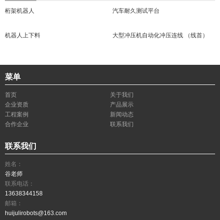
桁架机器人
汽车耐久测试平台
机器人上下料
大型冲压机自动化冲压连线 （线首）
菜单
首页
关于我们
企业资质
产品展示
工程案例
新闻动态
合作企业
联系我们
联系我们
姓名：
谷老师
联系电话：
13638344158
邮箱：
huijulirobots@163.com