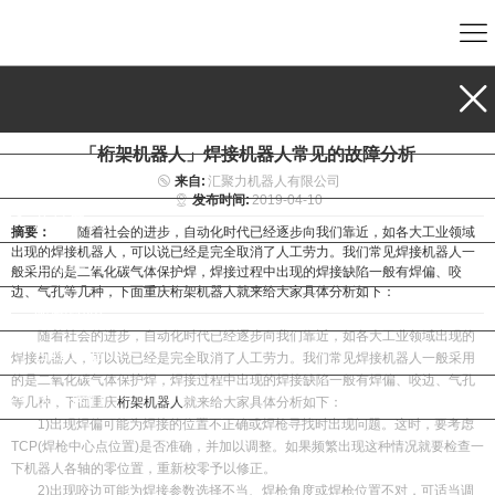
首页
关于我们
「桁架机器人」焊接机器人常见的故障分析
企业资质
来自:
汇聚力机器人有限公司
发布时间:
2019-04-10
产品展示
摘要：
随着社会的进步，自动化时代已经逐步向我们靠近，如各大工业领域
出现的焊接机器人，可以说已经是完全取消了人工劳力。我们常见焊接机器人一
工程案例
般采用的是二氧化碳气体保护焊，焊接过程中出现的焊接缺陷一般有焊偏、咬
边、气孔等几种，下面重庆桁架机器人就来给大家具体分析如下：
新闻动态
随着社会的进步，自动化时代已经逐步向我们靠近，如各大工业领域出现的
合作企业
焊接机器人，可以说已经是完全取消了人工劳力。我们常见焊接机器人一般采用
的是二氧化碳气体保护焊，焊接过程中出现的焊接缺陷一般有焊偏、咬边、气孔
联系我们
等几种，下面重庆
桁架机器人
就来给大家具体分析如下：
1)出现焊偏可能为焊接的位置不正确或焊枪寻找时出现问题。这时，要考虑
TCP(焊枪中心点位置)是否准确，并加以调整。如果频繁出现这种情况就要检查一
下机器人各轴的零位置，重新校零予以修正。
2)出现咬边可能为焊接参数选择不当、焊枪角度或焊枪位置不对，可适当调